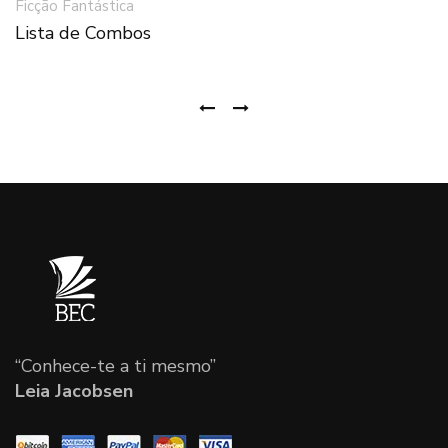
Ficção Fantástica
Lista de Combos
Filosofia
Ilustrados
Livros Sagrados
Realismo Mágico
Romance
Romance Contemporâneo
Romance Histórico
Teoria literário
“Conhece-te a ti mesmo”
Leia Jacobsen