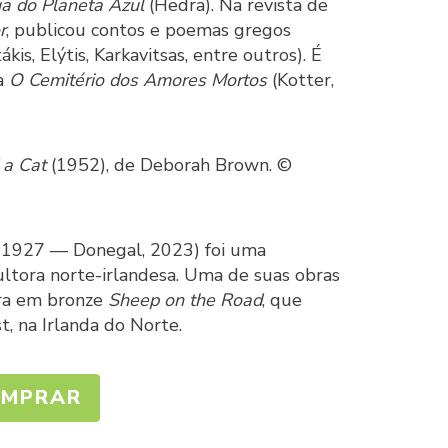
ia do Planeta Azul
(Hedra). Na revista de
r
, publicou contos e poemas gregos
kis, Elýtis, Karkavitsas, entre outros). É
ca
O Cemitério dos Amores Mortos
(Kotter,
 a Cat
(1952), de Deborah Brown. ©
, 1927 — Donegal, 2023) foi uma
ultora norte-irlandesa. Uma de suas obras
ura em bronze
Sheep on the Road
, que
t, na Irlanda do Norte.
MPRAR