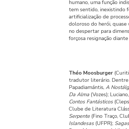
humano, uma função indi
tem sentido, inexistindo
artificialização de proces
doloroso do herói, quase
no despertar para dimensõ
forçosa resignação diante 
Théo Moosburger
(Curit
tradutor literário. Dentr
Papadiamántis,
A Nostálg
Da Alma
(Vozes); Luciano
Contos Fantásticos
(Cleps
Clube de Literatura Cláss
Serpente
(Fino Traço, Clu
Islandesas
(UFPR);
Sagas