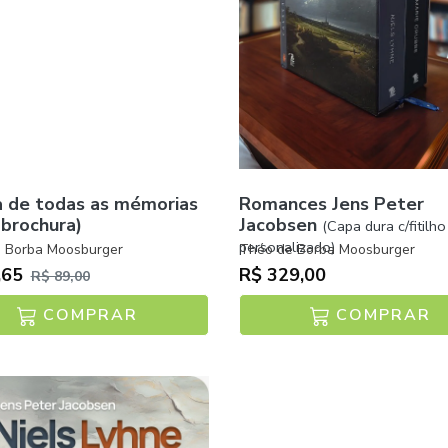
a de todas as mémorias
Romances Jens Peter
 brochura)
Jacobsen
(Capa dura c/fitilho
personalizado)
 Borba Moosburger
Théo de Borba Moosburger
,65
R$ 329,00
R$ 89,00
COMPRAR
COMPRAR