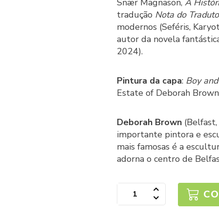
Snær Magnason,
A Histór
tradução
Nota do Traduto
modernos (Seféris, Karyotá
autor da novela fantásti
2024).
Pintura da capa
:
Boy and
Estate of Deborah Brown
Deborah Brown
(Belfast
importante pintora e esc
mais famosas é a escult
adorna o centro de Belfas
CO