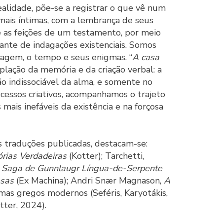
ealidade, põe-se a registrar o que vê num
 mais íntimas, com a lembrança de seus
e as feições de um testamento, por meio
ante de indagações existenciais. Somos
guagem, o tempo e seus enigmas. “
A casa
lação da memória e da criação verbal: a
o indissociável da alma, e somente no
ocessos criativos, acompanhamos o trajeto
ais inefáveis da existência e na forçosa
s traduções publicadas, destacam-se:
órias Verdadeiras
(Kotter); Tarchetti,
; Saga de Gunnlaugr Língua-de-Serpente
esas
(Ex Machina); Andri Snær Magnason,
A
mas gregos modernos (Seféris, Karyotákis,
tter, 2024).