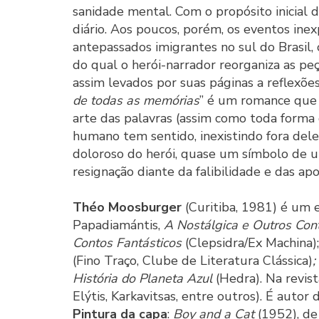
sanidade mental. Com o propósito inicial 
diário. Aos poucos, porém, os eventos ine
antepassados imigrantes no sul do Brasil,
do qual o herói-narrador reorganiza as pe
assim levados por suas páginas a reflexões
de todas as memórias
” é um romance que 
arte das palavras (assim como toda forma
humano tem sentido, inexistindo fora dele
doloroso do herói, quase um símbolo de um
resignação diante da falibilidade e das apo
Théo Moosburger
(Curitiba, 1981) é um e
Papadiamántis,
A Nostálgica e Outros Co
Contos Fantásticos
(Clepsidra/Ex Machina)
(Fino Traço, Clube de Literatura Clássica)
;
História do Planeta Azul
(Hedra). Na revis
Elýtis, Karkavitsas, entre outros). É autor
Pintura da capa
:
Boy and a Cat
(1952), d