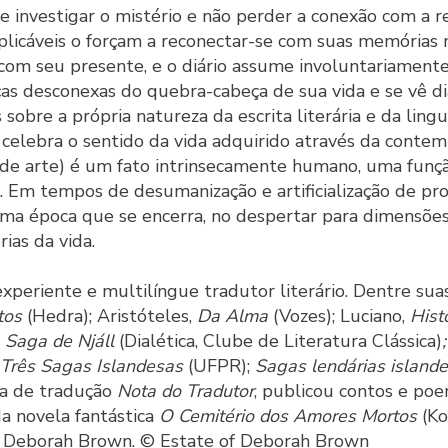
de investigar o mistério e não perder a conexão com a r
xplicáveis o forçam a reconectar-se com suas memórias
 com seu presente, e o diário assume involuntariament
ças desconexas do quebra-cabeça de sua vida e se vê di
 sobre a própria natureza da escrita literária e da lin
celebra o sentido da vida adquirido através da contemp
 de arte) é um fato intrinsecamente humano, uma funçã
. Em tempos de desumanização e artificialização de pr
a época que se encerra, no despertar para dimensões m
rias da vida.
xperiente e multilíngue tradutor literário. Dentre sua
ntos
(Hedra); Aristóteles,
Da Alma
(Vozes); Luciano,
Hist
;
Saga de Njáll
(Dialética, Clube de Literatura Clássica)
 Três Sagas Islandesas
(UFPR);
Sagas lendárias island
ta de tradução
Nota do Tradutor
, publicou contos e poe
 da novela fantástica
O Cemitério dos Amores Mortos
(Ko
e Deborah Brown. © Estate of Deborah Brown