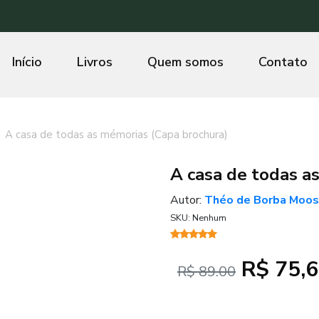
Início
Livros
Quem somos
Contato
A casa de todas as mémorias (Capa brochura)
A casa de todas a
Autor:
Théo de Borba Moos
SKU: Nenhum
R$ 75,
R$ 89.00