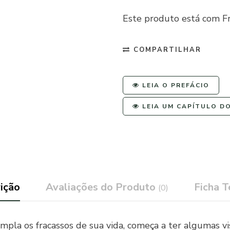
Este produto está com Fr
COMPARTILHAR
LEIA O PREFÁCIO
LEIA UM CAPÍTULO DO
ição
Avaliações do Produto
Ficha T
(0)
empla os fracassos de sua vida, começa a ter algumas v