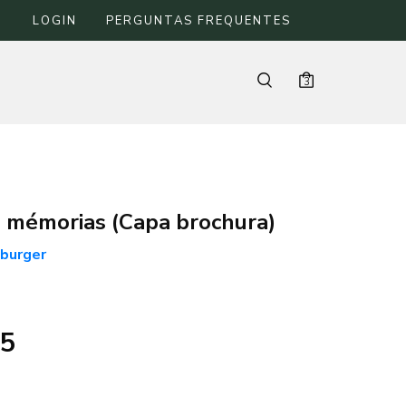
LOGIN
PERGUNTAS FREQUENTES
3
s mémorias (Capa brochura)
burger
65