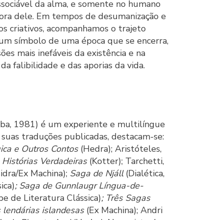
ssociável da alma, e somente no humano
 fora dele. Em tempos de desumanização e
sos criativos, acompanhamos o trajeto
 um símbolo de uma época que se encerra,
es mais inefáveis da existência e na
da falibilidade e das aporias da vida.
iba, 1981) é um experiente e multilíngue
e suas traduções publicadas, destacam-se:
ica e Outros Contos
(Hedra); Aristóteles,
,
Histórias Verdadeiras
(Kotter); Tarchetti,
idra/Ex Machina);
Saga de Njáll
(Dialética,
ica)
; Saga de Gunnlaugr Língua-de-
be de Literatura Clássica)
; Três Sagas
 lendárias islandesas
(Ex Machina); Andri